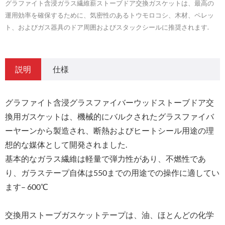
グラファイト含浸ガラス繊維薪ストーブドア交換ガスケットは、最高の
運用効率を確保するために、気密性のあるトウモロコシ、木材、ペレッ
ト、およびガス器具のドア周囲およびスタックシールに推奨されます.
説明
仕様
グラファイト含浸グラスファイバーウッドストーブドア交
換用ガスケットは、機械的にバルクされたグラスファイバ
ーヤーンから製造され、断熱およびヒートシール用途の理
想的な媒体として開発されました.
基本的なガラス繊維は軽量で弾力性があり、不燃性であ
り、ガラステープ自体は550までの用途での操作に適してい
ます– 600℃
交換用ストーブガスケットテープは、油、ほとんどの化学