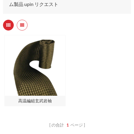
ム製品 upin リクエスト
高温編組玄武岩袖
の合計
1
ページ