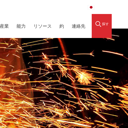
raidedsleeve.com
0086-15856303740
日本語
探す
産業
能力
リソース
約
連絡先