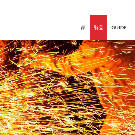
sales@bstb
家
製品
GUIDE