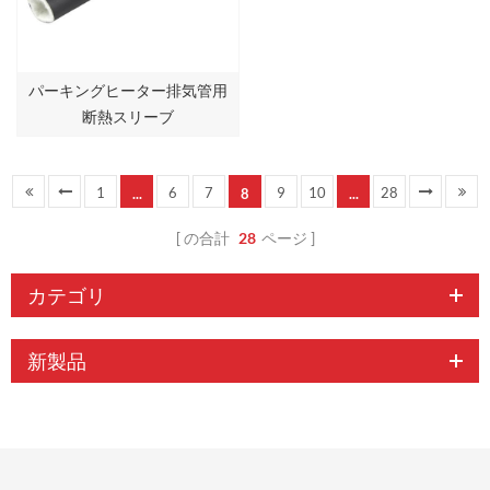
パーキングヒーター排気管用
断熱スリーブ
1
6
7
9
10
28
...
8
...
の合計
28
ページ
カテゴリ
新製品