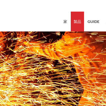
sales@bstb
家
製品
GUIDE