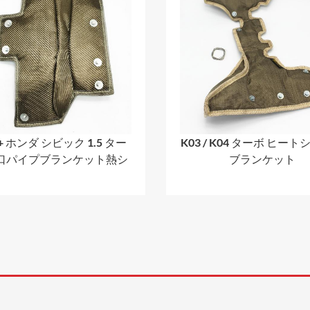
6+ ホンダ シビック 1.5 ター
K03 / K04 ターボ ヒー
入口パイプブランケット熱シ
ブランケット
ールド