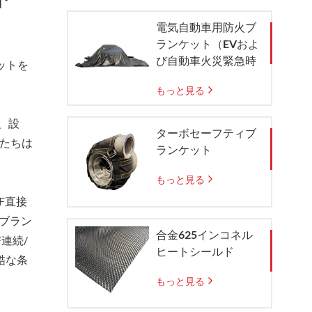
電気自動車用防火ブ
ランケット（EVおよ
び自動車火災緊急時
ットを
の封じ込め用）
もっと見る
、設
ターボセーフティブ
私たちは
ランケット
もっと見る
 F直接
ボブラン
合金625インコネル
連続/
ヒートシールド
酷な条
もっと見る