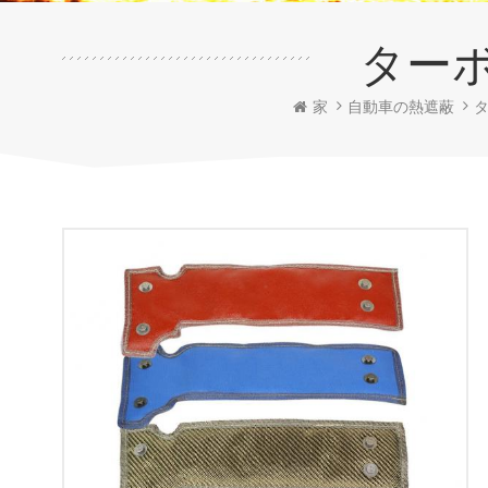
ター
家
自動車の熱遮蔽