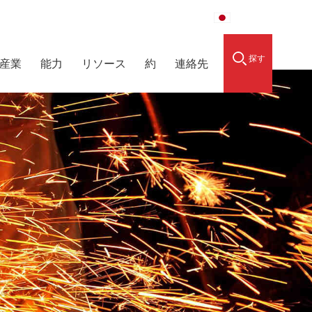
raidedsleeve.com
0086-15856303740
日本語
探す
産業
能力
リソース
約
連絡先