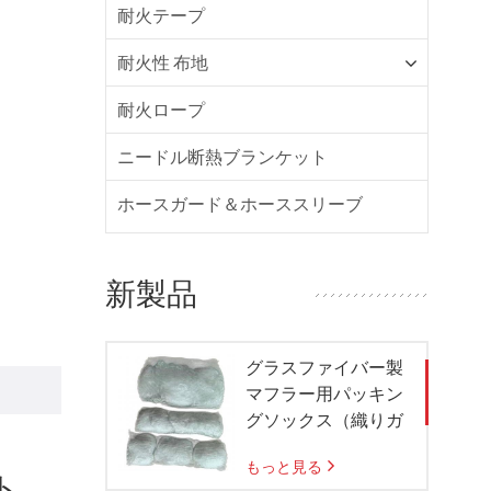
耐火テープ
耐火性 布地
耐火ロープ
ニードル断熱ブランケット
ホースガード＆ホーススリーブ
新製品
グラスファイバー製
マフラー用パッキン
グソックス（織りガ
ラスメッシュバッグ
もっと見る
付き）
ト