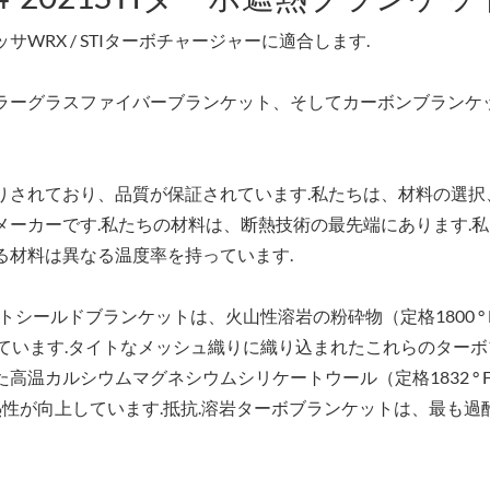
RX / STIターボチャージャーに適合します.
ラーグラスファイバーブランケット、そしてカーボンブランケ
りされており、品質が保証されています.私たちは、材料の選択
ーカーです.私たちの材料は、断熱技術の最先端にあります.
る材料は異なる温度率を持っています.
Iターボヒートシールドブランケットは、火山性溶岩の粉砕物（定格1800 °
成されています.タイトなメッシュ織りに織り込まれたこれらのター
温カルシウムマグネシウムシリケートウール（定格1832 ° F
と熱性が向上しています.抵抗.溶岩ターボブランケットは、最も過