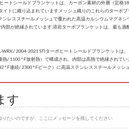
STIターボヒートシールドブランケットは、カーボン素材の外層（定格1800
され、タイトに織り込まれていますメッシュ織りのこれらのターボブ
テンレススチールメッシュで覆われた高温カルシウムマグネシ
Fピーク）で内部が絶縁されています.溶岩ターボブランケットは、最も
RX / 2004-2021 STIターボヒートシールドブランケットは
接熱/ 1100 ° F放射熱）で構成され、内部は高熱で絶縁されて
 F連続/ 2300 ° Fピーク）に高温ステンレススチールメッシ
ます
知りたいのですが、ここにメッセージを残してください