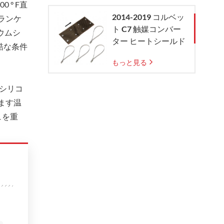
 ° F直
2014-2019 コルベッ
ランケ
ト C7 触媒コンバー
ウムシ
ター ヒートシールド
過酷な条件
もっと見る
、シリコ
います温
ュを重