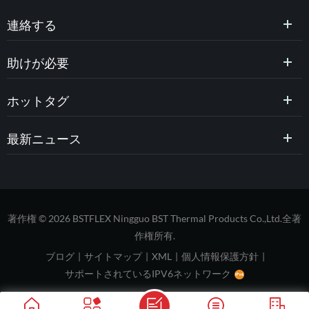
連絡する
助けが必要
ホットタグ
最新ニュース
著作権 © 2026 BSTFLEX Ningguo BST Thermal Products Co.,Ltd.全著
作権所有.
ブログ
|
サイトマップ
|
XML
|
個人情報保護方針
|
サポートされているIPV6ネットワーク