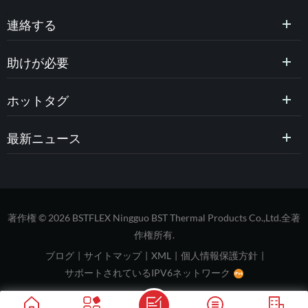
連絡する
助けが必要
ホットタグ
最新ニュース
著作権 © 2026 BSTFLEX Ningguo BST Thermal Products Co.,Ltd.全著
作権所有.
ブログ
|
サイトマップ
|
XML
|
個人情報保護方針
|
サポートされているIPV6ネットワーク