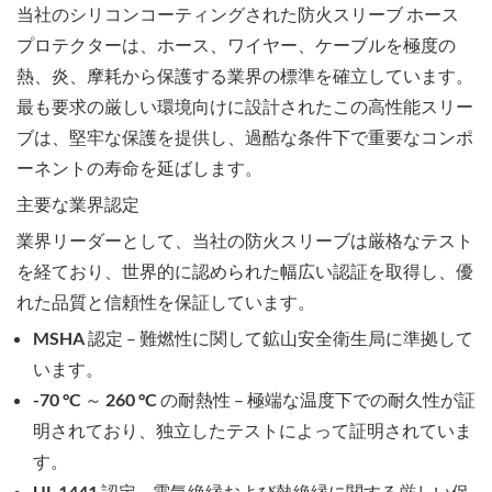
当社の
シリコンコーティングされた防火スリーブ ホース
プロテクター
は、ホース、ワイヤー、ケーブルを極度の
熱、炎、摩耗から保護する業界の標準を確立しています。
最も要求の厳しい環境向けに設計されたこの高性能スリー
ブは、堅牢な保護を提供し、過酷な条件下で重要なコンポ
ーネントの寿命を延ばします。
主要な業界認定
業界リーダーとして、当社の防火スリーブは厳格なテスト
を経ており、世界的に認められた幅広い認証を取得し、優
れた品質と信頼性を保証しています。
MSHA 認定
– 難燃性に関して鉱山安全衛生局に準拠して
います。
-70 °C ～ 260 °C の耐熱性
– 極端な温度下での耐久性が証
明されており、独立したテストによって証明されていま
す。
UL 1441 認定
– 電気絶縁および熱絶縁に関する厳しい保