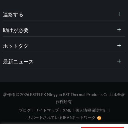
連絡する
助けが必要
ホットタグ
最新ニュース
著作権 © 2026 BSTFLEX Ningguo BST Thermal Products Co.,Ltd.全著
作権所有.
ブログ
|
サイトマップ
|
XML
|
個人情報保護方針
|
サポートされているIPV6ネットワーク