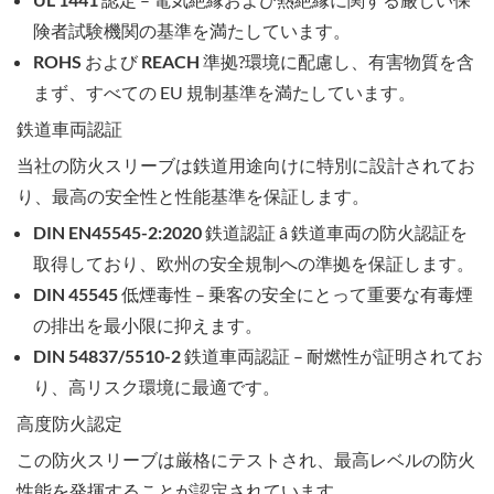
険者試験機関の基準を満たしています。
ROHS および REACH 準拠
?環境に配慮し、有害物質を含
まず、すべての EU 規制基準を満たしています。
鉄道車両認証
当社の防火スリーブは鉄道用途向けに特別に設計されてお
り、最高の安全性と性能基準を保証します。
DIN EN45545-2:2020 鉄道認証
â 鉄道車両の防火認証を
取得しており、欧州の安全規制への準拠を保証します。
DIN 45545 低煙毒性
– 乗客の安全にとって重要な有毒煙
の排出を最小限に抑えます。
DIN 54837/5510-2 鉄道車両認証
– 耐燃性が証明されてお
り、高リスク環境に最適です。
高度防火認定
この防火スリーブは厳格にテストされ、最高レベルの防火
性能を発揮することが認定されています。