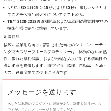
NF EN ISO 11925-2 (15 秒および 30 秒)
– 厳しいシナリオ
での火炎伝播と耐火性についてテスト済み。
TB/T 3138-2018
鉄道機関車および車両用の難燃性材料の
技術仕様に完全に準拠しています。
応募特典
幅広い産業用途向けに設計された当社の
シリコンコーティ
ング防火スリーブホースプロテクター
は、比類のない耐熱
性、優れた摩耗保護、および極端な温度に対する信頼性の
高い絶縁を提供します。航空宇宙、船舶、自動車、石油・
ガス、鉄道産業での使用に最適です。
メッセージを送ります
あなたは私達のプロダクトに興味があり、詳細を知りたいの
ですが、ここにメッセージを残してください