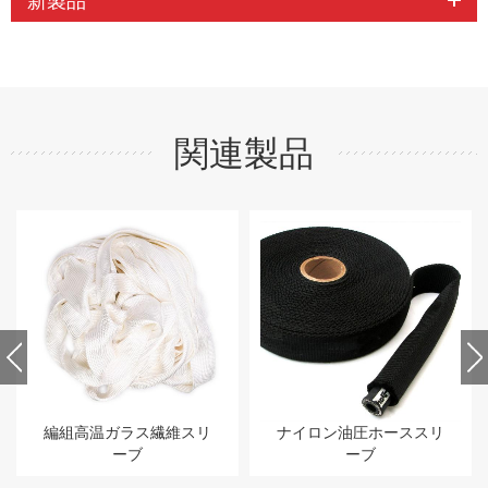
新製品
関連製品
スリ
ナイロン油圧ホーススリ
シリコンコーティング
ーブ
ットガラス繊維耐火ス
ーブ