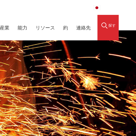
raidedsleeve.com
0086-15856303740
日本語
探す
産業
能力
リソース
約
連絡先