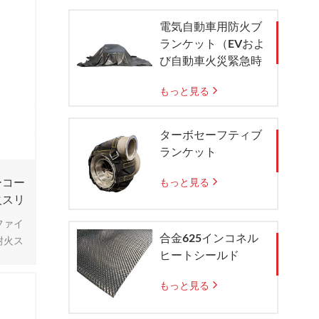
電気自動車用防火ブ
ランケット（EVおよ
び自動車火災緊急時
の封じ込め用）
もっと見る
ターボセーフティブ
ランケット
ーコー
もっと見る
火スリ
ファイ
合金625インコネル
耐火ス
ヒートシールド
ングさ
ます.
もっと見る
理さ
繊維は