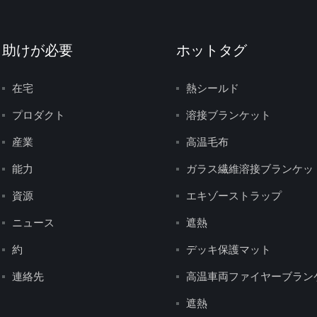
助けが必要
ホットタグ
在宅
熱シールド
プロダクト
溶接ブランケット
産業
高温毛布
能力
ガラス繊維溶接ブランケッ
資源
エキゾーストラップ
ニュース
遮熱
約
デッキ保護マット
連絡先
高温車両ファイヤーブラン
遮熱