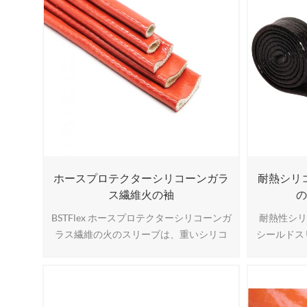
ホースプロテクターシリコーンガラ
耐熱シリ
ス繊維火の袖
BSTFlex ホースプロテクターシリコーンガ
耐熱性シ
ラス繊維の火のスリーブは、重いシリコ
シールドス
ーンでコーティングされた編組ガラス繊
繊維編組
維スリーブによって作られています。 証
ーン マウ
明された火の袖は がいない。そして 自己
ーティン
消火性。
料を含む