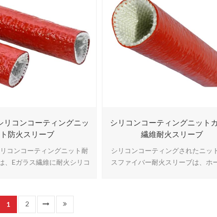
熱洗浄された後です.11
シリコンコーティングニッ
シリコンコーティングニット
ト防火スリーブ
繊維耐火スリーブ
シリコンコーティングニット耐
シリコンコーティングされたニッ
は、Eガラス繊維に耐火シリコ
スファイバー耐火スリーブは、ホ
ティングした、柔軟性の高い耐
ケーブル、ワイヤー用の柔軟性と
です。最大260℃の連続耐熱性
性を備えた保護スリーブです。ニ
℃の放射熱保護性能を備え、ホー
ラスファイバーコアに難燃性シリ
2
1
ブルを過酷な熱ストレスや機械
コーティングすることで、熱、摩