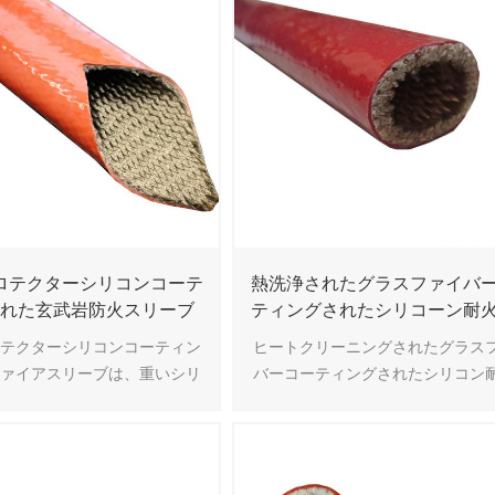
ます。 このコーティングは耐
擦り傷性にも耐性があります。
ライン、燃料ライン、ワイヤー
、およびケーブルを保護するた
に使用されます。11
ロテクターシリコンコーテ
熱洗浄されたグラスファイバ
された玄武岩防火スリーブ
ティングされたシリコーン耐
ーブ
ロテクターシリコンコーティン
ヒートクリーニングされたグラス
ファイアスリーブは、重いシリ
バーコーティングされたシリコン
ムでコーティングされた編組玄
リーブは、重いシリコンコーティ
リーブで作られています.ホー
れたグラスファイバーで作られてい
クターの消火器は不燃性で、自
このグラスファイバーは特別に処
己消火性です.
れ、黄褐色になっています.ガラス