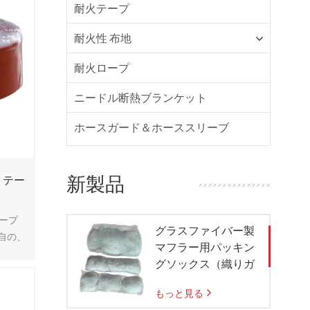
耐火テープ
耐火性 布地
耐火ロープ
ニードル断熱ブランケット
ホースガード＆ホーススリーブ
新製品
e テー
テープ
グラスファイバー製
独自の、
マフラー用パッキン
から製
グソックス（織りガ
8 50
ラスメッシュバッグ
もっと見る
付き）