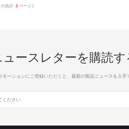
スから保護します。シリコンコ
体への曝露に耐性があります。カ
の合計
2
ページ
グは溶融金属の飛散を防ぎ、摩
ロゴの印刷も可能です。11
化学薬品、紫外線にも耐性があ
産業用途や鋳造用途に最適で、
向上、ホースの長寿命化、エネ
率の向上を実現します。複数の
リエーションをご用意してお
タムブランドオプションもご用
ニュースレターを購読す
す。ご注文の際は、15mロー
0mロールをご指定ください。
ない場合は、在庫状況に応じて
ロモーションにご登録いただくと、最新の製品ニュースを入手
単位で発送いたします。11