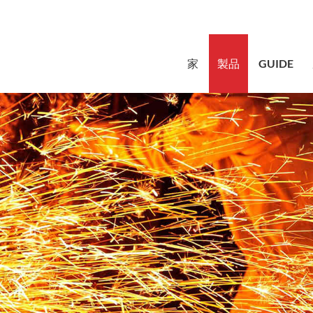
sales@bstb
家
製品
GUIDE