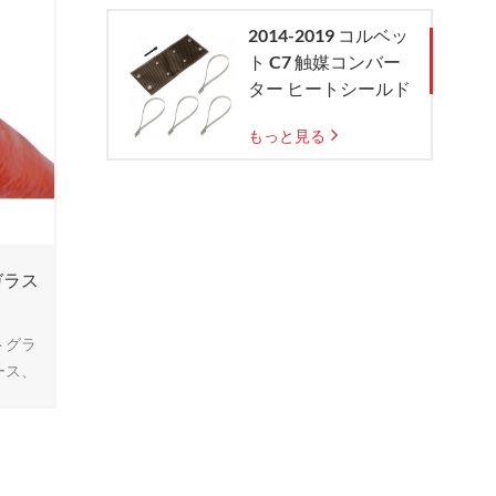
2014-2019 コルベッ
ト C7 触媒コンバー
ター ヒートシールド
もっと見る
ガラス
トグラ
ース、
耐高温
ットグ
コンを
耗、液