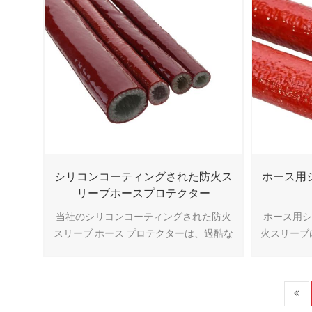
シリコンコーティングされた防火ス
ホース用
リーブホースプロテクター
当社のシリコンコーティングされた防火
ホース用
スリーブ ホース プロテクターは、過酷な
火スリーブ
環境でのホース、ワイヤー、ケーブルに
ンをコー
優れた熱と炎の保護を提供します。
熱スリーブ
MSHA、UL 1441、ROHS、REACH の認
と1093
証を取得し、DIN EN45545-2:2020 や
スやケー