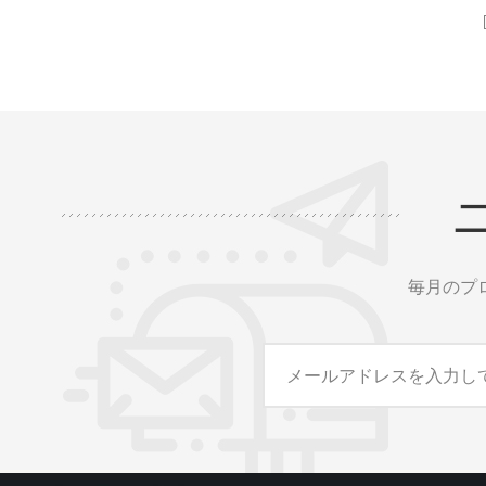
DIN 54837/5510-2 などのレール認証を備
的ストレ
えたこの防火スリーブは、高温、摩耗、
ーティン
可燃性に対する優れた耐性を保証しま
耗、油、
す。 -70 °C ～ 260 °C の温度に耐えられる
ります。
ことがテストされており、航空宇宙、自
安全性の
動車、船舶、鉄道などの産業に最適で
ルギー効
す。最高の安全基準を満たすように設計
カラーバ
されており、最も過酷な条件下でも信頼
り、カス
性の高いパフォーマンスを保証します。
意していま
11
ルまたは3
ご指定が
毎月のプ
ロール