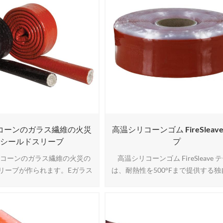
コーンのガラス繊維の火災
高温シリコーンゴム FireSleav
のシールドスリーブ
プ
リコーンのガラス繊維の火災の
高温シリコーンゴム FireSleave 
リーブが作られます。Eガラス
は、耐熱性を500°Fまで提供する
および被覆頑丈な純粋なシリコ
特別に配合されたシリコーンゴム
サー。 この 頑丈なシリコーンコ
造されています。（260°C）、幅25 3
グは、油圧流体、油、および燃
MM。
ほとんどの化学物質に対して耐