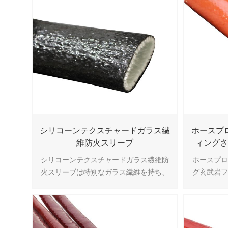
火性を耐え
摩耗性や
ブレーキ
ハーネス
め
シリコーンテクスチャードガラス繊
ホースプ
維防火スリーブ
ィング
シリコーンテクスチャードガラス繊維防
ホースプ
火スリーブは特別なガラス繊維を持ち、
グ玄武岩
優れた弾力性を持ち、ホース、ホース、
コーンゴ
チューブ、ケーブルをさまざまな敵対的
武岩繊維ス
に保護または束ねるのに最適です。
スプロテ